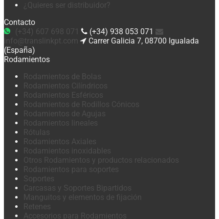
¿Quieres ser distribuidor?
Contacto
(+34) 607 698 071
(+34) 938 053 071
info@translinkpt.com
Carrer Galicia 7, 08700 Igualada
(España)
Rodamientos
Rodamientos de Bolas
Rodamientos Cilíndricos
Rodamientos Esféricos
Rodamientos de Rodillos Cónicos
Rodamientos de Agujas
Rodamientos lineales
Rótulas
Rodamientos Axiales
Rodamientos inoxidables
Otros Rodamientos y productos relacionados
Rodamientos para soportes
Soportes
Carcasas y Soportes Bipartidos
Manguitos y elementos de fijación
Retenes
Accesorios para Rodamientos