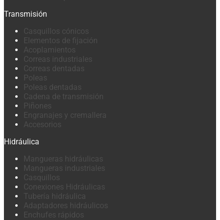
Transmisión
Casquillos cónicos
Elementos de fijación
Acoplamientos
Correas industriales
Correas dentadas
Poleas
Poleas dentadas
Cadena de transmisión
Piñones
Engranajes y cremallera
Accesorios
Hidráulica
Mangueras hidráulicas
Mangueras industriales
Casquillos
Conexiones Hidráulicas
Tubería hidráulica
Adaptadores hidráulicos
Enchufes rápidos