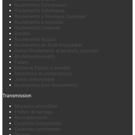
Roulements Cylindriques
Roulements Sphériques
Roulements à Rouleaux Coniques
Roulements à Aiguilles
Roulements Linéaires
Rotules
Roulements Axiaux
Roulements en Acier Inoxydable
Autres Roulements et produits associés
Roulements-inserts
Paliers
Boîtier et Paliers à semelle
Manchons et contre-écrous
Joints d’étanchéité
Accessoires pour Roulements
Transmission
Moyeaux amovibles
Frettes de serrage
Accouplements
Courroies industrielles
Courroies synchrones
Poulies