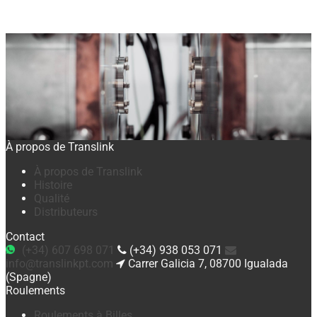
À propos de Translink
À propos de Translink
Histoire
Qualité
Distributeurs
Contact
(+34) 607 698 071
(+34) 938 053 071
info@translinkpt.com
Carrer Galicia 7, 08700 Igualada
(Spagne)
Roulements
Roulements à Billes