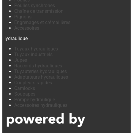
Poulies synchrones
Chaîne de transmission
Pignons
Engrenages et crémaillères
Accessoires
Hydraulique
Tuyaux hydrauliques
Tuyaux industriels
Jupes
Raccords hydrauliques
Tuyauteries hydrauliques
Adaptateurs hydrauliques
Coupleurs rapides
Camlocks
Soupapes
Pompe hydraulique
Accessoires hydrauliques