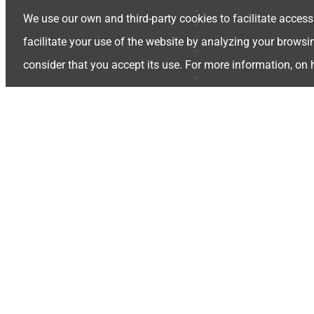
Tuyaux hydrauliques
We use our own and third-party cookies to facilitate access
Tuyaux industriels
Jupes
facilitate your use of the website by analyzing your browsi
Raccords hydraulique
Tuyauteries hydrauli
consider that you accept its use. For more information, on
Adaptateurs hydrauli
Coupleurs rapides
Camlocks
Soupapes
Pompe hydraulique
Accessoires hydrauli