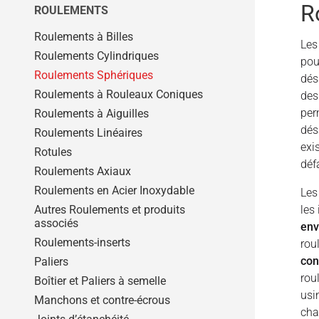
R
ROULEMENTS
Roulements à Billes
Le
Roulements Cylindriques
pou
Roulements Sphériques
dés
Roulements à Rouleaux Coniques
des
per
Roulements à Aiguilles
dés
Roulements Linéaires
exi
Rotules
déf
Roulements Axiaux
Roulements en Acier Inoxydable
Les
Autres Roulements et produits
les
associés
env
Roulements-inserts
rou
con
Paliers
rou
Boîtier et Paliers à semelle
usi
Manchons et contre-écrous
cha