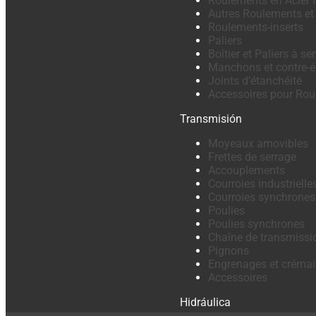
Roulements en Acier 
Autres Roulements et
Roulements-inserts
Paliers
Boîtier et Paliers à se
Manchons et contre-é
Joints d’étanchéité
Accessoires pour Ro
Transmisión
Moyeaux amovibles
Frettes de serrage
Accouplements
Courroies industrielle
Courroies synchrones
Poulies
Poulies synchrones
Chaîne de transmissi
Pignons
Engrenages et crémail
Accessoires
Hidráulica