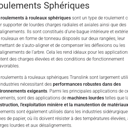
oulements Sphériques
s
roulements à rouleaux sphériques
sont un type de roulement 
r supporter de lourdes charges radiales et axiales ainsi que des
alignements. Ils sont constitués d’une bague intérieure et extéri
 rouleaux en forme de tonneau disposés sur deux rangées, leur
mettant de s’auto-aligner et de compenser les déflexions ou les
alignements de l’arbre. Cela les rend idéaux pour les applicatio
stent des charges élevées et des conditions de fonctionnement
avorables.
 roulements à rouleaux sphériques Translink sont largement util
 industries nécessitant des
performances robustes dans des
ironnements exigeants
. Parmi les principales applications de c
lements, sont des applications de
machines lourdes
telles que l
struction, l’exploitation minière et la manutention de matériau
lements sont également utilisés dans les industries sidérurgiques
nes de papier, où ils doivent résister à des températures élevées,
rges lourdes et aux désalignements.