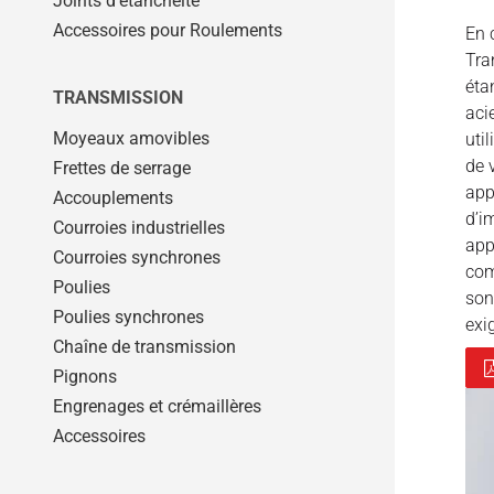
Joints d’étanchéité
Accessoires pour Roulements
En 
Tra
éta
TRANSMISSION
aci
Moyeaux amovibles
uti
de 
Frettes de serrage
app
Accouplements
d’i
Courroies industrielles
app
Courroies synchrones
com
Poulies
son
Poulies synchrones
exi
Chaîne de transmission
Pignons
Engrenages et crémaillères
Accessoires