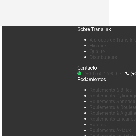
Sobre Translink
À propos de Translink
Histoire
Qualité
Distributeurs
Contacto
(+34) 607 698 071
(+
Rodamientos
Roulements à Billes
Roulements Cylindriq
Roulements Sphériqu
Roulements à Roulea
Roulements à Aiguill
Roulements Linéaires
Rotules
Roulements Axiaux