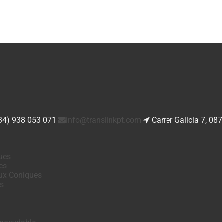
34) 938 053 071
info@translinkpt.com
Carrer Galicia 7, 08
ues
es
ux Coniques
es