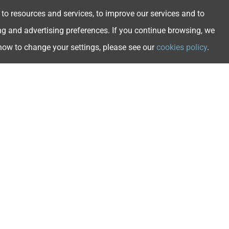
 to resources and services, to improve our services and to
ng and advertising preferences. If you continue browsing, we
s
ques
 how to change your settings, please see our
cookies policy
.
ques
ques