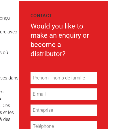
CONTACT
conçu
Would you like to
eure avec
make an enquiry or
become a
ns où
distributor?
isés dans
es
a
x
. Ces
 et les
 à des