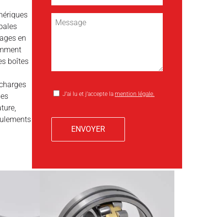
phériques
ipales
cages en
ramment
es boîtes
 charges
J’ai lu et j’accepte la
mention légale.
les
ture,
roulements