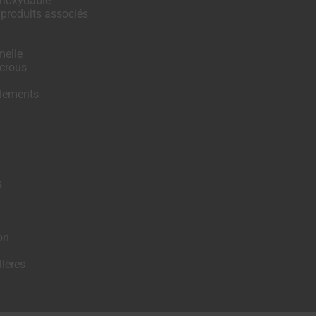
Inoxydable
 produits associés
melle
crous
ulements
s
on
lères