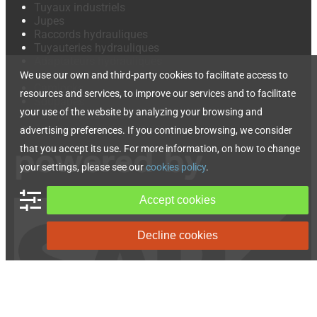
Tuyaux industriels
Jupes
Raccords hydrauliques
Tuyauteries hydrauliques
Adaptateurs hydrauliques
Coupleurs rapides
We use our own and third-party cookies to facilitate access to
Camlocks
resources and services, to improve our services and to facilitate
Soupapes
your use of the website by analyzing your browsing and
Pompe hydraulique
Accessoires hydrauliques
advertising preferences. If you continue browsing, we consider
that you accept its use. For more information, on how to change
your settings, please see our
cookies policy
.
Accept cookies
Decline cookies