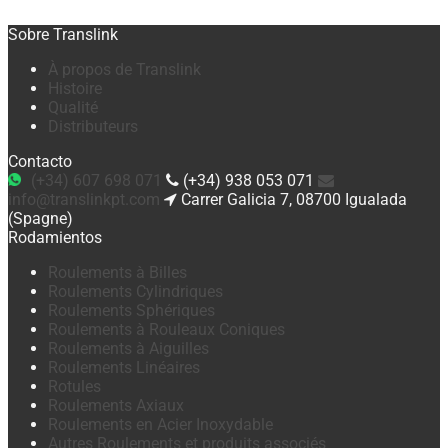
Sobre Translink
À propos de Translink
Histoire
Qualité
Distributeurs
Contacto
(+34) 607 698 071
(+34) 938 053 071
info@translinkpt.com
Carrer Galicia 7, 08700 Igualada
(Spagne)
Rodamientos
Roulements à Billes
Roulements Cylindriques
Roulements Sphériques
Roulements à Rouleaux Coniques
Roulements à Aiguilles
Roulements Linéaires
Rotules
Roulements Axiaux
Roulements en Acier Inoxydable
Autres Roulements et produits associés