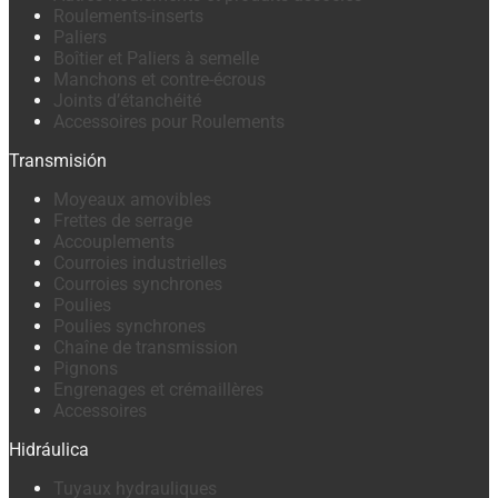
Roulements-inserts
Paliers
Boîtier et Paliers à semelle
Manchons et contre-écrous
Joints d’étanchéité
Accessoires pour Roulements
Transmisión
Moyeaux amovibles
Frettes de serrage
Accouplements
Courroies industrielles
Courroies synchrones
Poulies
Poulies synchrones
Chaîne de transmission
Pignons
Engrenages et crémaillères
Accessoires
Hidráulica
Tuyaux hydrauliques