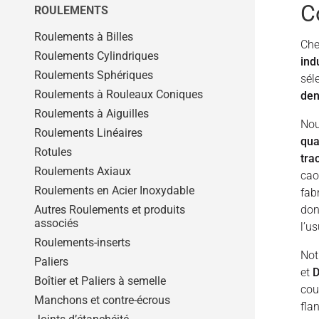
C
ROULEMENTS
Roulements à Billes
Che
Roulements Cylindriques
ind
Roulements Sphériques
sél
Roulements à Rouleaux Coniques
den
Roulements à Aiguilles
Nou
Roulements Linéaires
qua
Rotules
tra
Roulements Axiaux
cao
Roulements en Acier Inoxydable
fab
Autres Roulements et produits
don
associés
l’u
Roulements-inserts
Not
Paliers
et
Boîtier et Paliers à semelle
cou
Manchons et contre-écrous
fla