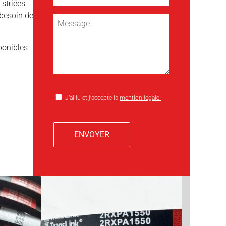
 striées
 besoin de
ponibles
J’ai lu et j’accepte la
mention légale.