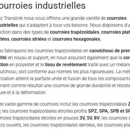
ourroies industrielles
z Translink nous vous offrons une grande variété de
courroies
ustrielles
qui s’adaptent à tous vos besoins. Nous disposons d’
ection dans des types de
courroies trapézoïdales
,
courroies pla
tées
,
courroies striées
et
courroies hexagonales
.
s fabriquons les courroies trapézoïdales en
caoutchouc de pre
lité
en noyau et support, en nous assurant également que la
co
ction
en polyester et le
tissu de revêtement
traité avec un mélan
utchouc, soit conforme aux normes les plus rigoureuses. La mé
rication atteint la parfaite unité et fusion de tous les composants
nant comme résultat une courroie de grande durabilité et résist
sure et à la déformation.
re vaste gamme de courroies inclut les courroies trapézoïdales
Z
D
; les courroies trapézoïdales étroites profils
SPZ, SPA, SPB et S
rroies trapézoïdales étroites en pouces
3V, 5V, 8V
; les courroies
ncs ouverts, les courroies trapézoïdales dentées, les courroies pl