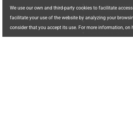
Tuyaux hydrauliques
We use our own and third-party cookies to facilitate access
Tuyaux industriels
Jupes
facilitate your use of the website by analyzing your browsi
Raccords hydraulique
Tuyauteries hydrauli
consider that you accept its use. For more information, on
Adaptateurs hydrauli
Coupleurs rapides
Camlocks
Soupapes
Pompe hydraulique
Accessoires hydrauli