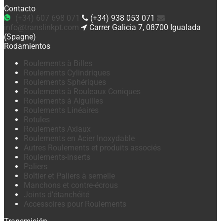
Contacto
(+34) 607 698 071
(+34) 938 053 071
info@translinkpt.com
Carrer Galicia 7, 08700 Igualada
(Spagne)
Rodamientos
Roulements à Billes
Roulements Cylindriques
Roulements Sphériques
Roulements à Rouleaux Coniques
Roulements à Aiguilles
Roulements Linéaires
Rotules
Roulements Axiaux
Roulements en Acier Inoxydable
Autres Roulements et produits associés
Roulements-inserts
Paliers
Boîtier et Paliers à semelle
Manchons et contre-écrous
Joints d’étanchéité
Accessoires pour Roulements