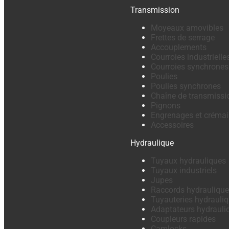
Transmission
Moyeaux amovibles
Frettes de serrage
Accouplements
Courroies industrielle
Courroies synchrones
Poulies
Poulies synchrones
Chaîne de transmissi
Pignons
Engrenages et crémail
Accessoires
Hydraulique
Tuyaux hydrauliques
Tuyaux industriels
Jupes
Raccords hydraulique
Tuyauteries hydrauli
Adaptateurs hydrauli
Coupleurs rapides
Camlocks