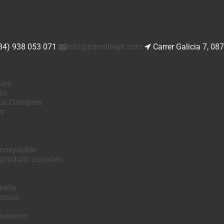
34) 938 053 071
info@translinkpt.com
Carrer Galicia 7, 08
ues
es
ux Coniques
es
Inoxydable
 produits associés
melle
crous
ulements