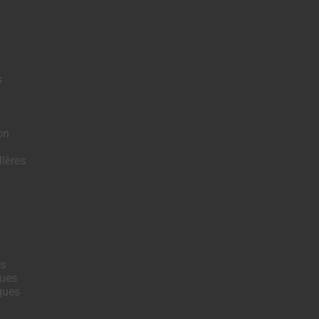
s
on
lères
s
ques
ques