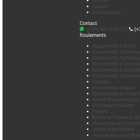
Histoire
Qualité
Distributeurs
Contact
(+34) 607 698 071
(+
Roulements
Roulements à Billes
Roulements Cylindriq
Roulements Sphériqu
Roulements à Roulea
Roulements à Aiguill
Roulements Linéaires
Rotules
Roulements Axiaux
Roulements en Acier 
Autres Roulements et
Roulements-inserts
Paliers
Boîtier et Paliers à se
Manchons et contre-é
Joints d’étanchéité
Accessoires pour Ro